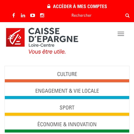
Aller
ACCÉDER À MES COMPTES
au
Rechercher
Rech
contenu
Rechercher
principal
Toggle
naviga
CULTURE
ENGAGEMENT & VIE LOCALE
SPORT
ÉCONOMIE & INNOVATION