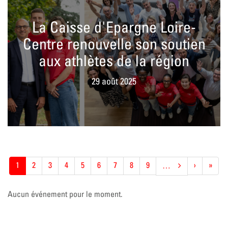
La Caisse d'Epargne Loire-
Centre renouvelle son soutien
aux athlètes de la région
29 août 2025
Pagination
Page
1
Page
2
Page
3
Page
4
Page
5
Page
6
Page
7
Page
8
Page
9
Page
›
Derni
»
…
actuelle
suivante
page
Aucun événement pour le moment.