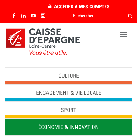
Aller
ACCÉDER À MES COMPTES
au
Rechercher
Rech
contenu
Rechercher
principal
Toggle
naviga
CULTURE
ENGAGEMENT & VIE LOCALE
SPORT
ÉCONOMIE & INNOVATION