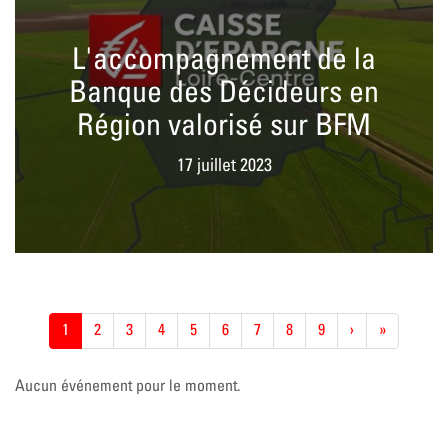
L'accompagnement de la
Banque des Décideurs en
Région valorisé sur BFM
17 juillet 2023
Pagination
Page
1
Page
2
Page
3
Page
4
Page
5
Page
6
Page
7
Page
8
Page
9
Page
›
Dernière
»
actuelle
suivante
page
Aucun événement pour le moment.